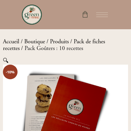
No products in the cart.
Accueil
/
Boutique
/
Produits
/
Pack de fiches
recettes
/ Pack Goûters : 10 recettes
🔍
-10%