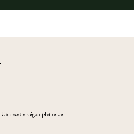
E
MON COMPTE
CONTACT
PANIER
L
 Un recette végan pleine de