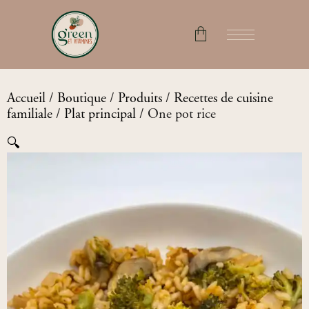
No products in the cart.
Accueil
/
Boutique
/
Produits
/
Recettes de cuisine
familiale
/
Plat principal
/ One pot rice
🔍