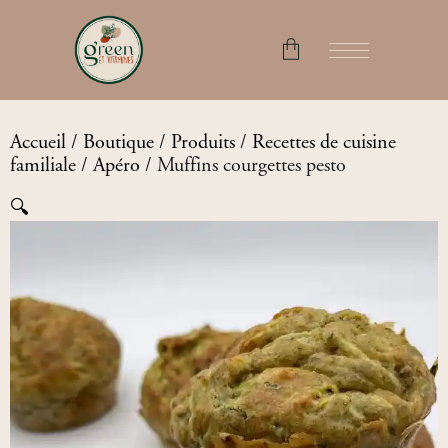
No products in the cart.
Accueil
/
Boutique
/
Produits
/
Recettes de cuisine
familiale
/
Apéro
/ Muffins courgettes pesto
🔍