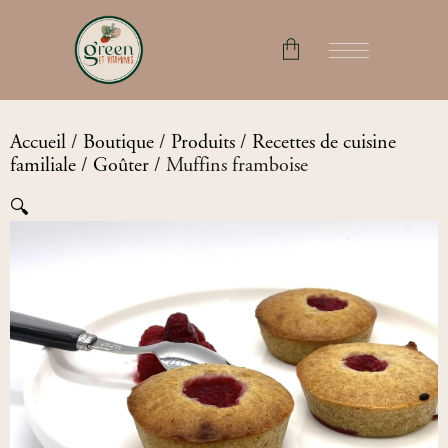
No products in the cart.
Accueil
/
Boutique
/
Produits
/
Recettes de cuisine
familiale
/
Goûter
/ Muffins framboise
🔍