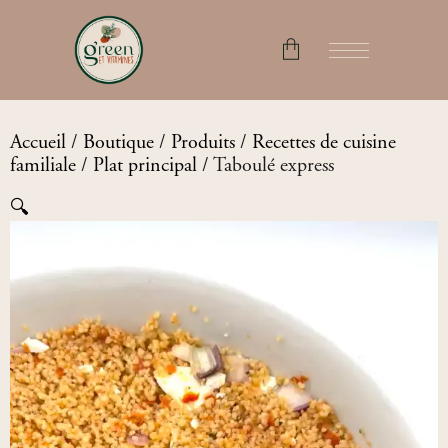
No products in the cart.
Accueil
/
Boutique
/
Produits
/
Recettes de cuisine
familiale
/
Plat principal
/ Taboulé express
🔍